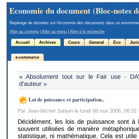
Economie du document (Bloc-notes d
Repérage de données sur l'économie des documents dans un environn
Aller au contenu
|
Aller au menu
|
Aller à la recherche
Accueil
Archives
Cours
General
Éco
Juri
e-commerce
« Absolument tout sur le Fair use
-
DAV
d'auteur »
Loi de puissance et participation..
Par Jean-Michel Salaun le lundi 08 mai 2006, 06:32 
Décidément, les lois de puissance sont à 
souvent utilisées de manière métaphorique,
statistique, ni mathématique. Cela est utile 