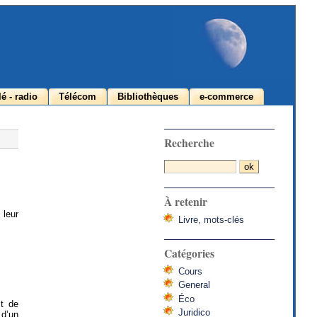
lé - radio
Télécom
Bibliothèques
e-commerce
Recherche
À retenir
 leur
Livre, mots-clés
Catégories
Cours
General
Éco
it de
Juridico
 d’un