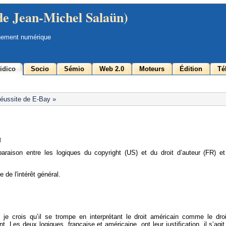
de Jean-Michel Salaün)
nement numérique
idico
Socio
Sémio
Web 2.0
Moteurs
Édition
Té
 réussite de E-Bay »
t
paraison entre les logiques du copyright (US) et du droit d’auteur (FR) et
 de l'intérêt général.
 je crois qu’il se trompe en interprétant le droit américain comme le dro
ent. Les deux logiques, française et américaine, ont leur justification, il s’agit