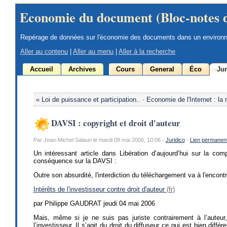
Economie du document (Bloc-notes 
Repérage de données sur l'économie des documents dans un environ
Aller au contenu
|
Aller au menu
|
Aller à la recherche
Accueil
Archives
Cours
General
Éco
Jur
« Loi de puissance et participation..
-
Economie de l'Internet : la
DAVSI : copyright et droit d'auteur
Par Jean-Michel Salaun le mardi 09 mai 2006, 10:06 -
Juridico
-
Lien permanen
Un intéressant article dans Libération d’aujourd’hui sur la com
conséquence sur la DAVSI :
Outre son absurdité, l'interdiction du téléchargement va à l'encontre
Intérêts de l'investisseur contre droit d'auteur
par Philippe GAUDRAT jeudi 04 mai 2006
Mais, même si je ne suis pas juriste contrairement à l’auteur,
l’investisseur. Il s’agit du droit du diffuseur ce qui est bien différ