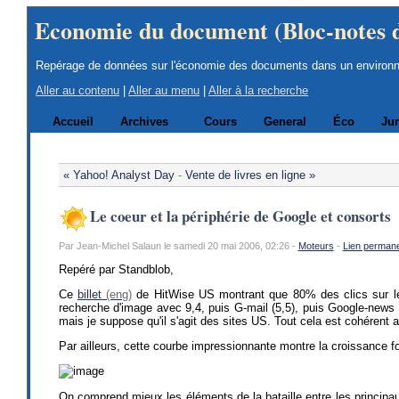
Economie du document (Bloc-notes 
Repérage de données sur l'économie des documents dans un environ
Aller au contenu
|
Aller au menu
|
Aller à la recherche
Accueil
Archives
Cours
General
Éco
Jur
« Yahoo! Analyst Day
-
Vente de livres en ligne »
Le coeur et la périphérie de Google et consorts
Par Jean-Michel Salaun le samedi 20 mai 2006, 02:26 -
Moteurs
-
Lien perman
Repéré par Standblob,
Ce
billet
de HitWise US montrant que 80% des clics sur les
recherche d'image avec 9,4, puis G-mail (5,5), puis Google-news 
mais je suppose qu'il s'agit des sites US. Tout cela est cohérent 
Par ailleurs, cette courbe impressionnante montre la croissance fo
On comprend mieux les éléments de la bataille entre les principa