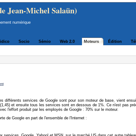
de Jean-Michel Salaün)
nement numérique
idico
Socio
Sémio
Web 2.0
Moteurs
Édition
Té
ent
 différents services de Google sont pour son moteur de base, vient ensui
(1,45) et ensuite tous les services sont en dessous de 1%. Ce n'est pas pré
avec l'effort produit par les employés de Google : 70% sur le moteur.
rte de Google en part de l'ensemble de l'Internet :
ux services, Google, Yahoo! et MSN, sur le marché US dans cet autre tableau