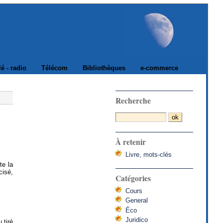
lé - radio
Télécom
Bibliothèques
e-commerce
Recherche
À retenir
Livre, mots-clés
te la
cisé,
Catégories
Cours
General
Éco
Juridico
 tiré