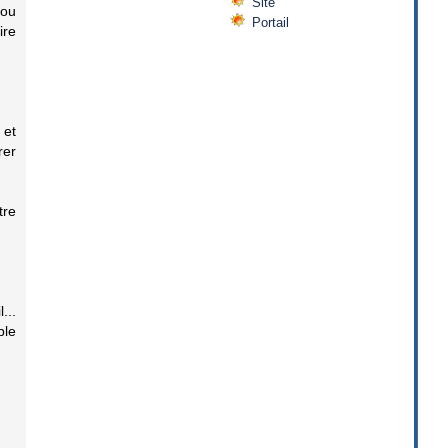
Site
 ou
Portail
ire
 et
rer
tre
...
ble