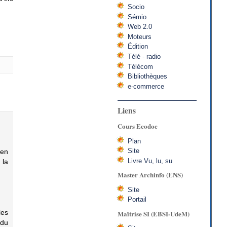
Socio
Sémio
Web 2.0
Moteurs
Édition
Télé - radio
Télécom
Bibliothèques
e-commerce
Liens
Cours Ecodoc
Plan
Site
 en
Livre Vu, lu, su
 la
Master Archinfo (ENS)
Site
Portail
les
Maîtrise SI (EBSI-UdeM)
 du