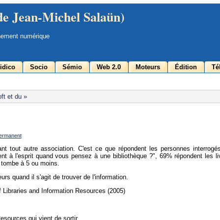
de Jean-Michel Salaün)
nement numérique
idico
Socio
Sémio
Web 2.0
Moteurs
Édition
Té
ft et du »
permanent
vant tout autre association. C'est ce que répondent les personnes interrogé
ent à l'esprit quand vous pensez à une bibliothèque ?", 69% répondent les li
n tombe à 5 ou moins.
urs quand il s'agit de trouver de l'information.
 Libraries and Information Resources (2005)
esources qui vient de sortir.