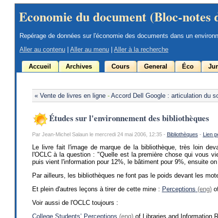
Economie du document (Bloc-notes 
Repérage de données sur l'économie des documents dans un environ
Aller au contenu
|
Aller au menu
|
Aller à la recherche
Accueil
Archives
Cours
General
Éco
Jur
« Vente de livres en ligne
-
Accord Dell Google : articulation du so
Études sur l'environnement des bibliothèques
Par Jean-Michel Salaun le mercredi 24 mai 2006, 12:35 -
Bibliothèques
-
Lien 
Le livre fait l'image de marque de la bibliothèque, très loin de
l'OCLC à la question : "Quelle est la première chose qui vous vi
puis vient l'information pour 12%, le bâtiment pour 9%, ensuite o
Par ailleurs, les bibliothèques ne font pas le poids devant les mote
Et plein d'autres leçons à tirer de cette mine :
Perceptions
of
Voir aussi de l'OCLC toujours :
College Students’ Perceptions
of Libraries and Information R