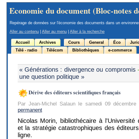
Economie du document (Bloc-notes d
Repérage de données sur l'économie des documents dans un environn
Aller au contenu
|
Aller au menu
|
Aller à la recherche
Accueil
Archives
Cours
General
Éco
Juri
Télé - radio
Télécom
Bibliothèques
e-commerce
« Générations : divergence ou compromis
une question politique »
Dérive des éditeurs scientifiques français
Par Jean-Michel Salaun le samedi 09 décembre
permanent
Nicolas Morin, bibliothécaire à l'Université 
et la stratégie catastrophiques des éditeurs
ligne.