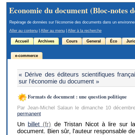
Economie du document (Bloc-notes d
Repérage de données sur l'économie des documents dans un environn
Aller au contenu
|
Aller au menu
|
Aller à la recherche
Accueil
Archives
Cours
General
Éco
Juri
e-commerce
« Dérive des éditeurs scientifiques frança
sur l'économie du document »
Formats de document : une question politique
Par Jean-Michel Salaun le dimanche 10 décembr
permanent
Un
billet
de Tristan Nicot à lire sur 
document. Bien sûr, l'auteur responsable de