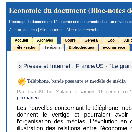
Economie du document (Bloc-notes d
Repérage de données sur l'économie des documents dans un environn
Aller au contenu
|
Aller au menu
|
Aller à la recherche
Accueil
Archives
Cours
General
Éco
Juri
Télé - radio
Télécom
Bibliothèques
e-commerce
« Presse et Internet : France/US
-
"Le gran
Téléphone, bande passante et modèle de média
Par Jean-Michel Salaun le samedi 16 décembre 
permanent
Les nouvelles concernant le téléphone mobi
donnent le vertige et pourraient avoi
l'organisation des médias. L'évolution en 
illustration des relations entre l'économie