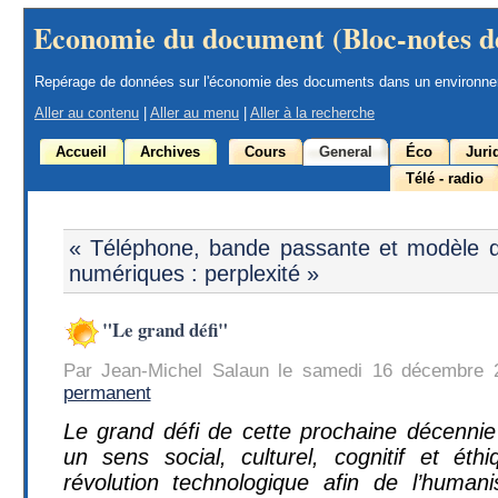
Economie du document (Bloc-notes d
Repérage de données sur l'économie des documents dans un environn
Aller au contenu
|
Aller au menu
|
Aller à la recherche
Accueil
Archives
Cours
General
Éco
Juri
Télé - radio
« Téléphone, bande passante et modèle 
numériques : perplexité »
"Le grand défi"
Par Jean-Michel Salaun le samedi 16 décembre 
permanent
Le grand défi de cette prochaine décenni
un sens social, culturel, cognitif et éth
révolution technologique afin de l’human