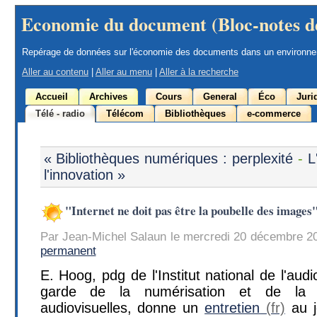
Economie du document (Bloc-notes d
Repérage de données sur l'économie des documents dans un environn
Aller au contenu
|
Aller au menu
|
Aller à la recherche
Accueil
Archives
Cours
General
Éco
Juri
Télé - radio
Télécom
Bibliothèques
e-commerce
« Bibliothèques numériques : perplexité
-
L
l'innovation »
"Internet ne doit pas être la poubelle des images
Par Jean-Michel Salaun le mercredi 20 décembre 2
permanent
E. Hoog, pdg de l'Institut national de l'audi
garde de la numérisation et de la d
audiovisuelles, donne un
entretien
au j