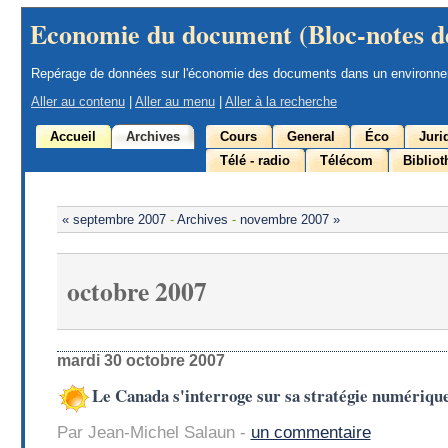
Economie du document (Bloc-notes d
Repérage de données sur l'économie des documents dans un environn
Aller au contenu
|
Aller au menu
|
Aller à la recherche
Accueil
Archives
Cours
General
Éco
Juri
Télé - radio
Télécom
Biblio
« septembre 2007
-
Archives
-
novembre 2007 »
octobre 2007
mardi 30 octobre 2007
Le Canada s'interroge sur sa stratégie numériqu
Par Jean-Michel Salaun -
un commentaire