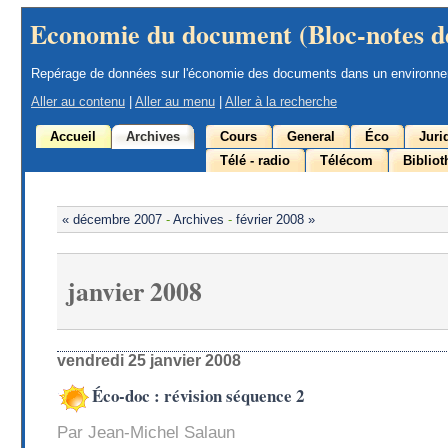
Economie du document (Bloc-notes d
Repérage de données sur l'économie des documents dans un environn
Aller au contenu
|
Aller au menu
|
Aller à la recherche
Accueil
Archives
Cours
General
Éco
Juri
Télé - radio
Télécom
Biblio
« décembre 2007
-
Archives
-
février 2008 »
janvier 2008
vendredi 25 janvier 2008
Éco-doc : révision séquence 2
Par Jean-Michel Salaun