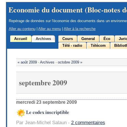
Economie du document (Bloc-notes d
Repérage de données sur l'économie des documents dans un environn
Aller au contenu
|
Aller au menu
|
Aller à la recherche
Accueil
Archives
Cours
General
Éco
Juri
Télé - radio
Télécom
Biblio
« août 2009
-
Archives
-
octobre 2009 »
septembre 2009
mercredi 23 septembre 2009
Le codex inscriptible
Par Jean-Michel Salaun -
2 commentaires