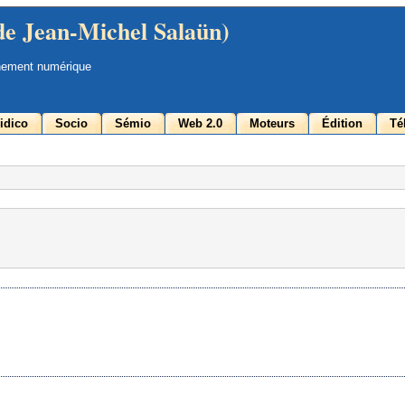
de Jean-Michel Salaün)
nement numérique
idico
Socio
Sémio
Web 2.0
Moteurs
Édition
Té