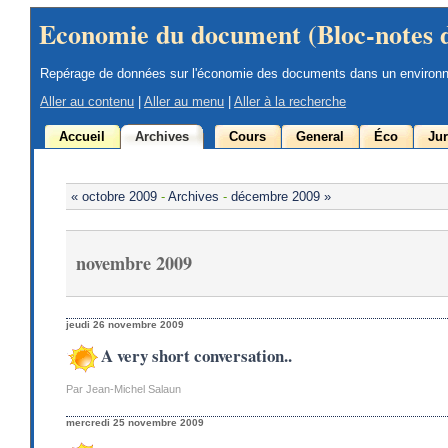
Economie du document (Bloc-notes 
Repérage de données sur l'économie des documents dans un environ
Aller au contenu
|
Aller au menu
|
Aller à la recherche
Accueil
Archives
Cours
General
Éco
Jur
« octobre 2009
-
Archives
-
décembre 2009 »
novembre 2009
jeudi 26 novembre 2009
A very short conversation..
Par Jean-Michel Salaun
mercredi 25 novembre 2009