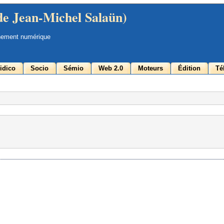
de Jean-Michel Salaün)
nement numérique
idico
Socio
Sémio
Web 2.0
Moteurs
Édition
Té