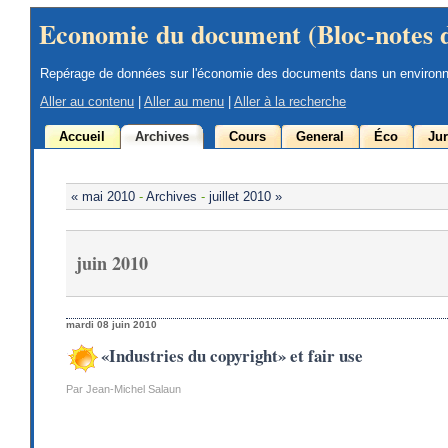
Economie du document (Bloc-notes 
Repérage de données sur l'économie des documents dans un environ
Aller au contenu
|
Aller au menu
|
Aller à la recherche
Accueil
Archives
Cours
General
Éco
Jur
« mai 2010
-
Archives
-
juillet 2010 »
juin 2010
mardi 08 juin 2010
«Industries du copyright» et fair use
Par Jean-Michel Salaun