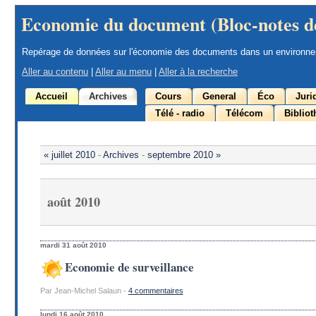
Economie du document (Bloc-notes d
Repérage de données sur l'économie des documents dans un environn
Aller au contenu
|
Aller au menu
|
Aller à la recherche
Accueil
Archives
Cours
General
Éco
Juri
Télé - radio
Télécom
Biblio
« juillet 2010
-
Archives
-
septembre 2010 »
août 2010
mardi 31 août 2010
Economie de surveillance
Par Jean-Michel Salaun -
4 commentaires
lundi 16 août 2010