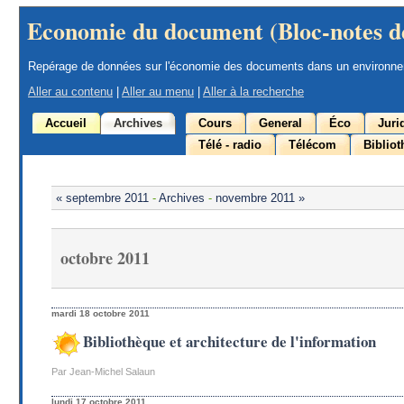
Economie du document (Bloc-notes d
Repérage de données sur l'économie des documents dans un environn
Aller au contenu
|
Aller au menu
|
Aller à la recherche
Accueil
Archives
Cours
General
Éco
Juri
Télé - radio
Télécom
Biblio
« septembre 2011
-
Archives
-
novembre 2011 »
octobre 2011
mardi 18 octobre 2011
Bibliothèque et architecture de l'information
Par Jean-Michel Salaun
lundi 17 octobre 2011