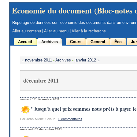
Economie du document (Bloc-notes 
Repérage de données sur l'économie des documents dans un environ
Aller au contenu
|
Aller au menu
|
Aller à la recherche
Accueil
Archives
Cours
General
Éco
Jur
« novembre 2011
-
Archives
-
janvier 2012 »
décembre 2011
samedi 17 décembre 2011
"Jusqu'à quel prix sommes nous prêts à payer l
Par Jean-Michel Salaun -
6 commentaires
mercredi 07 décembre 2011