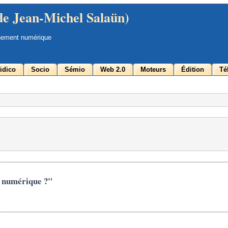
de Jean-Michel Salaün)
nement numérique
idico
Socio
Sémio
Web 2.0
Moteurs
Édition
Té
e numérique ?"