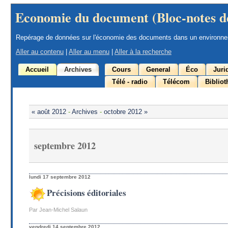
Economie du document (Bloc-notes d
Repérage de données sur l'économie des documents dans un environn
Aller au contenu
|
Aller au menu
|
Aller à la recherche
Accueil
Archives
Cours
General
Éco
Juri
Télé - radio
Télécom
Biblio
« août 2012
-
Archives
-
octobre 2012 »
septembre 2012
lundi 17 septembre 2012
Précisions éditoriales
Par Jean-Michel Salaun
vendredi 14 septembre 2012