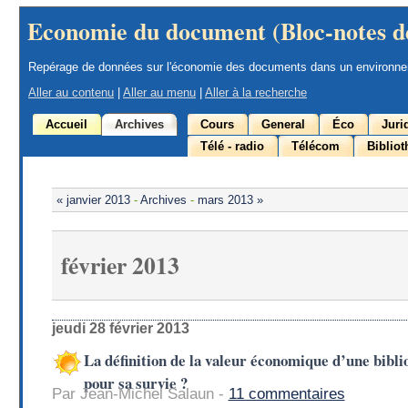
Economie du document (Bloc-notes d
Repérage de données sur l'économie des documents dans un environn
Aller au contenu
|
Aller au menu
|
Aller à la recherche
Accueil
Archives
Cours
General
Éco
Juri
Télé - radio
Télécom
Biblio
« janvier 2013
-
Archives
-
mars 2013 »
février 2013
jeudi 28 février 2013
La définition de la valeur économique d’une bibli
pour sa survie ?
Par Jean-Michel Salaun -
11 commentaires