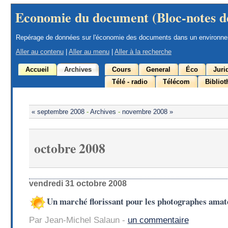
Economie du document (Bloc-notes d
Repérage de données sur l'économie des documents dans un environn
Aller au contenu
|
Aller au menu
|
Aller à la recherche
Accueil
Archives
Cours
General
Éco
Juri
Télé - radio
Télécom
Biblio
« septembre 2008
-
Archives
-
novembre 2008 »
octobre 2008
vendredi 31 octobre 2008
Un marché florissant pour les photographes amat
Par Jean-Michel Salaun -
un commentaire