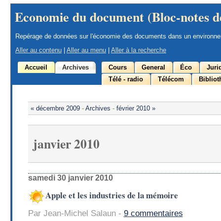
Economie du document (Bloc-notes d
Repérage de données sur l'économie des documents dans un environn
Aller au contenu
|
Aller au menu
|
Aller à la recherche
Accueil
Archives
Cours
General
Éco
Juri
Télé - radio
Télécom
Biblio
« décembre 2009
-
Archives
-
février 2010 »
janvier 2010
samedi 30 janvier 2010
Apple et les industries de la mémoire
Par Jean-Michel Salaun -
9 commentaires