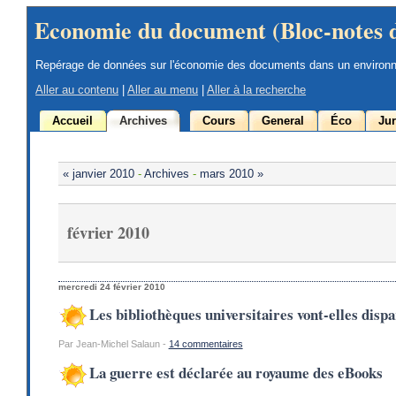
Economie du document (Bloc-notes 
Repérage de données sur l'économie des documents dans un environ
Aller au contenu
|
Aller au menu
|
Aller à la recherche
Accueil
Archives
Cours
General
Éco
Jur
« janvier 2010
-
Archives
-
mars 2010 »
février 2010
mercredi 24 février 2010
Les bibliothèques universitaires vont-elles dispa
Par Jean-Michel Salaun -
14 commentaires
La guerre est déclarée au royaume des eBooks