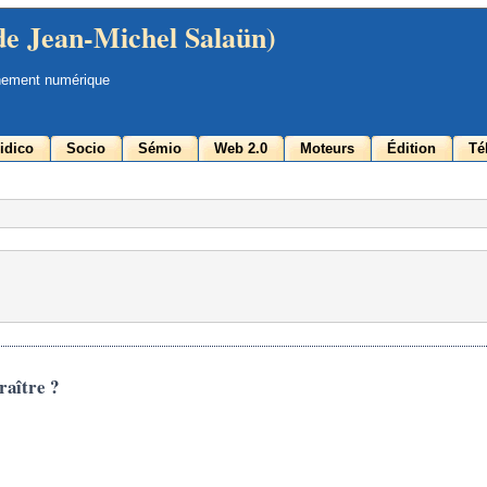
de Jean-Michel Salaün)
nement numérique
idico
Socio
Sémio
Web 2.0
Moteurs
Édition
Té
raître ?