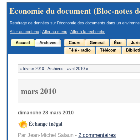
Economie du document (Bloc-notes d
Repérage de données sur l'économie des documents dans un environn
Aller au contenu
|
Aller au menu
|
Aller à la recherche
Accueil
Archives
Cours
General
Éco
Juri
Télé - radio
Télécom
Biblio
« février 2010
-
Archives
-
avril 2010 »
mars 2010
dimanche 28 mars 2010
Échange inégal
Par Jean-Michel Salaun -
2 commentaires