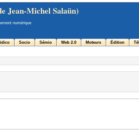
de Jean-Michel Salaün)
nement numérique
idico
Socio
Sémio
Web 2.0
Moteurs
Édition
Té