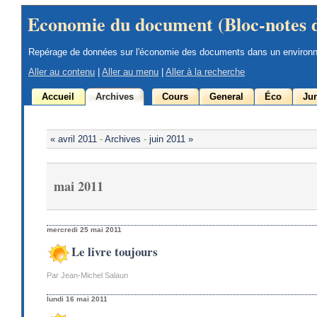
Economie du document (Bloc-notes 
Repérage de données sur l'économie des documents dans un environ
Aller au contenu
|
Aller au menu
|
Aller à la recherche
Accueil
Archives
Cours
General
Éco
Jur
« avril 2011
-
Archives
-
juin 2011 »
mai 2011
mercredi 25 mai 2011
Le livre toujours
Par Jean-Michel Salaun
lundi 16 mai 2011