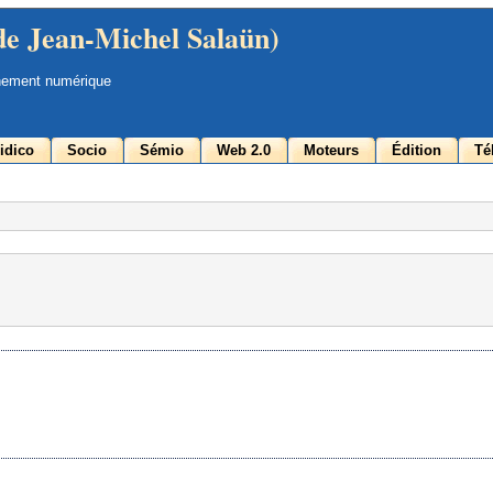
de Jean-Michel Salaün)
nement numérique
idico
Socio
Sémio
Web 2.0
Moteurs
Édition
Té