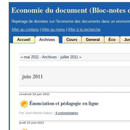
Economie du document (Bloc-notes 
Repérage de données sur l'économie des documents dans un environ
Aller au contenu
|
Aller au menu
|
Aller à la recherche
Accueil
Archives
Cours
General
Éco
Jur
« mai 2011
-
Archives
-
juillet 2011 »
juin 2011
vendredi 24 juin 2011
Énonciation et pédagogie en ligne
Par Jean-Michel Salaun -
4 commentaires
jeudi 23 juin 2011