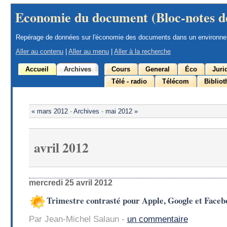
Economie du document (Bloc-notes d
Repérage de données sur l'économie des documents dans un environn
Aller au contenu
|
Aller au menu
|
Aller à la recherche
Accueil
Archives
Cours
General
Éco
Juri
Télé - radio
Télécom
Biblio
« mars 2012
-
Archives
-
mai 2012 »
avril 2012
mercredi 25 avril 2012
Trimestre contrasté pour Apple, Google et Faceb
Par Jean-Michel Salaun -
un commentaire