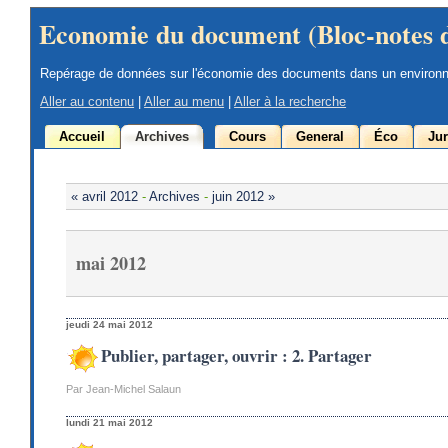
Economie du document (Bloc-notes 
Repérage de données sur l'économie des documents dans un environ
Aller au contenu
|
Aller au menu
|
Aller à la recherche
Accueil
Archives
Cours
General
Éco
Jur
« avril 2012
-
Archives
-
juin 2012 »
mai 2012
jeudi 24 mai 2012
Publier, partager, ouvrir : 2. Partager
Par Jean-Michel Salaun
lundi 21 mai 2012