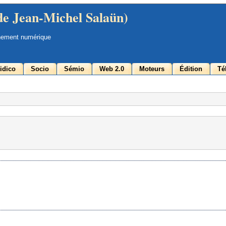
de Jean-Michel Salaün)
nement numérique
idico
Socio
Sémio
Web 2.0
Moteurs
Édition
Té