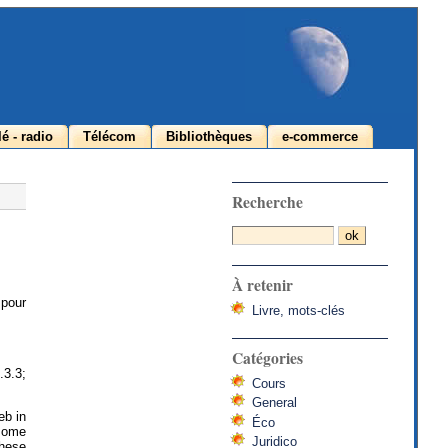
lé - radio
Télécom
Bibliothèques
e-commerce
Recherche
À retenir
 pour
Livre, mots-clés
Catégories
.3.3;
Cours
General
eb in
Éco
 some
Juridico
these