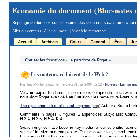
Economie du document (Bloc-notes 
Repérage de données sur l'économie des documents dans un environ
Aller au contenu
|
Aller au menu
|
Aller à la recherche
Accueil
Archives
Cours
General
Éco
Jur
« Creuser les fondations
-
Le paradoxe de Roger »
Les moteurs réduisent-ils le Web ?
Par Jean-Michel Salaun le mercredi 31 mai 2006, 02:12 -
Moteurs
-
Lien perma
Voici un papier fondamental pour mieux comprendre le darwinis
nous dont Roger avait déjà eu l'intuition : les moteurs relèvent plu
The egalitarian effect of search engines
Authors: Santo Fort
Comments: 9 pages, 8 figures, 2 appendices Subj-class: Comput
H.3.4; H.3.5; H.5.4; K.4.m
Search engines have become key media for our scientific, econom
spite of its size and complexity. On the down side, search engin
have argued that they create a vicious cycle that amplifies the d