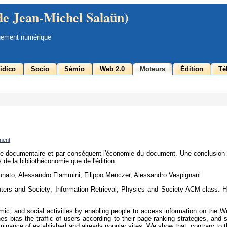
de Jean-Michel Salaün)
nement numérique
idico
Socio
Sémio
Web 2.0
Moteurs
Édition
Té
nent
me documentaire et par conséquent l'économie du document. Une conclusion
s de la bibliothéconomie que de l'édition.
unato, Alessandro Flammini, Filippo Menczer, Alessandro Vespignani
ers and Society; Information Retrieval; Physics and Society ACM-class: H
ic, and social activities by enabling people to access information on the W
es bias the traffic of users according to their page-ranking strategies, and
ominance of established and already popular sites. We show that, contrary to 