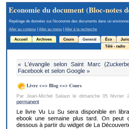
Economie du document (Bloc-notes d
Repérage de données sur l'économie des documents dans un environn
Aller au contenu
|
Aller au menu
|
Aller à la recherche
Accueil
Archives
Cours
General
Éco
Juri
Télé - radio
« L'évangile selon Saint Marc (Zuckerbe
Facebook et selon Google »
Livre <=> Blog <=> Cours
Par Jean-Michel Salaun le dimanche 05 février 
permanent
Le livre Vu Lu Su sera disponible en libra
ebook une semaine plus tard. On peut déjà
dessous à partir du widget de La Découvert