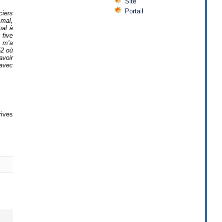
Site
Portail
ciers
 mal,
mal à
 five
n m’a
52 où
avoir
 avec
rives