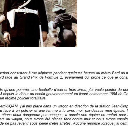
f-action consistant à me déplacer pendant quelques heures du métro Berri au 
rd face au Grand Prix de Formule 1, évènement qui prône ce que je cons
s qu’une pomme, une bouteille d’eau et trois livres, j’ai voulu pointer du doi
SPVM depuis le début du conflit gouvernemental en lisant calmement 1984 de G
 régime policier totalitaire.
 Berri-UQAM, j’ai pris place dans un wagon en direction de la station Jean-Dra
ai lu face à un policier et une femme a lu avec moi, par-dessus mon épaule.
us étions deux dangereux personnages, a appelé son équipe en renfort pour
agers du wagon, nous avons été placés face contre mur et nous avons ensuit
t de ne pas revenir sous peine d’être arrêtés. Aucune réponse lorsque j’ai de