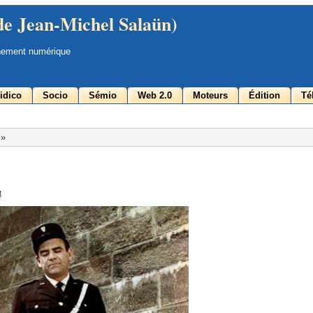
de Jean-Michel Salaün)
nement numérique
idico
Socio
Sémio
Web 2.0
Moteurs
Édition
Té
 »
t