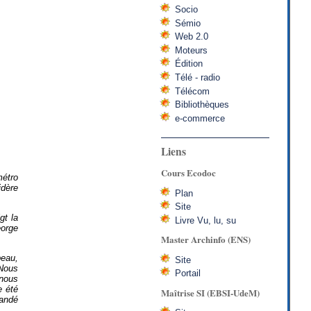
Socio
Sémio
Web 2.0
Moteurs
Édition
Télé - radio
Télécom
Bibliothèques
e-commerce
Liens
Cours Ecodoc
métro
idère
Plan
Site
gt la
Livre Vu, lu, su
eorge
Master Archinfo (ENS)
peau,
Site
 Nous
Portail
 nous
e été
Maîtrise SI (EBSI-UdeM)
mandé