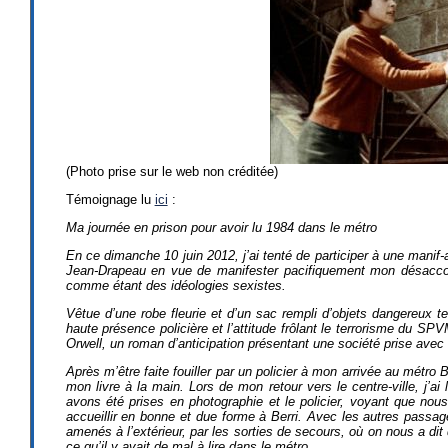
(Photo prise sur le web non créditée)
Témoignage lu
ici
:
Ma journée en prison pour avoir lu 1984 dans le métro
En ce dimanche 10 juin 2012, j’ai tenté de participer à une mani
Jean-Drapeau en vue de manifester pacifiquement mon désacco
comme étant des idéologies sexistes.
Vêtue d’une robe fleurie et d’un sac rempli d’objets dangereux tel
haute présence policière et l’attitude frôlant le terrorisme du 
Orwell, un roman d’anticipation présentant une société prise avec un
Après m’être faite fouiller par un policier à mon arrivée au métro
mon livre à la main. Lors de mon retour vers le centre-ville, j’
avons été prises en photographie et le policier, voyant que no
accueillir en bonne et due forme à Berri. Avec les autres pass
amenés à l’extérieur, par les sorties de secours, où on nous a di
ce qu’il y avait de mal à lire dans le métro.