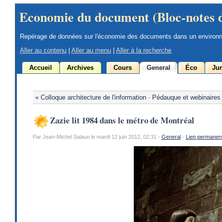
Economie du document (Bloc-notes 
Repérage de données sur l'économie des documents dans un environ
Aller au contenu
|
Aller au menu
|
Aller à la recherche
Accueil
Archives
Cours
General
Éco
Jur
« Colloque architecture de l'information
-
Pédauque et webinaires
Zazie lit 1984 dans le métro de Montréal
Par Jean-Michel Salaun le mardi 12 juin 2012, 02:31 -
General
-
Lien permanen