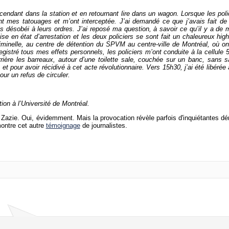
endant dans la station et en retournant lire dans un wagon. Lorsque les poli
t mes tatouages et m’ont interceptée. J’ai demandé ce que j’avais fait de
is désobéi à leurs ordres. J’ai reposé ma question, à savoir ce qu’il y a de 
se en état d’arrestation et les deux policiers se sont fait un chaleureux high
criminelle, au centre de détention du SPVM au centre-ville de Montréal, où o
istré tous mes effets personnels, les policiers m’ont conduite à la cellule 
rière les barreaux, autour d’une toilette sale, couchée sur un banc, sans s
et pour avoir récidivé à cet acte révolutionnaire. Vers 15h30, j’ai été libérée
our un refus de circuler.
tion à l’Université de Montréal.
e Zazie. Oui, évidemment. Mais la provocation révèle parfois d'inquiétantes dé
montre cet autre
témoignage
de journalistes.