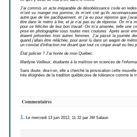
J’ai commis un acte irréparable de désobéissance civile en redesc
m’ont vu manger ma pomme, ils m’ont crié qu’ils reconnaissaien
autre que de lire pacifiquement, et j’ai eu pour réponse que j’ava
être dans le métro à lire, et je n’ai pas eu de réponse. On m’a mi
pour se féliciter de leur bon travail. On m’a amenée, telle une 
prise en photographie sous toutes mes coutures. Après avoir enreg
étaient présentes trois autres femmes. J’ai passé la journée der
quand j’allais être relâchée, pour avoir lu dans un wagon de métro 
un constat d’infraction me disant que tout ce cirque avait eu lieu p
État policier ? J’ai honte de mon Québec.
Marilyne Veilleux, étudiante à la maîtrise en sciences de l’informa
Sans doute, dira-t-on, elle a cherché la provocation cette nouvell
très éloignées de la tradition québécoise de tolérance comme le 
Commentaires
1.
Le mercredi 13 juin 2012, 11:32 par JM Salaun