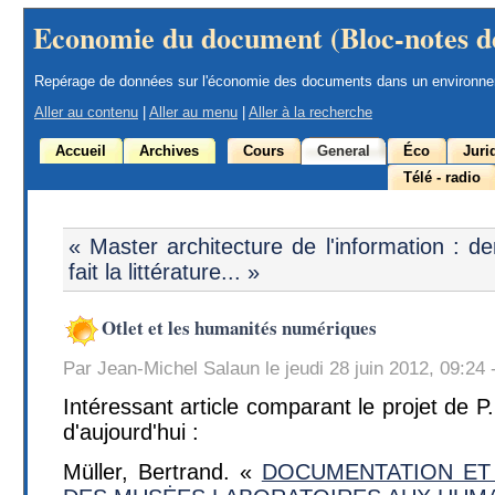
Economie du document (Bloc-notes d
Repérage de données sur l'économie des documents dans un environn
Aller au contenu
|
Aller au menu
|
Aller à la recherche
Accueil
Archives
Cours
General
Éco
Juri
Télé - radio
« Master architecture de l'information : de
fait la littérature... »
Otlet et les humanités numériques
Par Jean-Michel Salaun le jeudi 28 juin 2012, 09:24 
Intéressant article comparant le projet de 
d'aujourd'hui :
Müller, Bertrand. «
DOCUMENTATION ET 