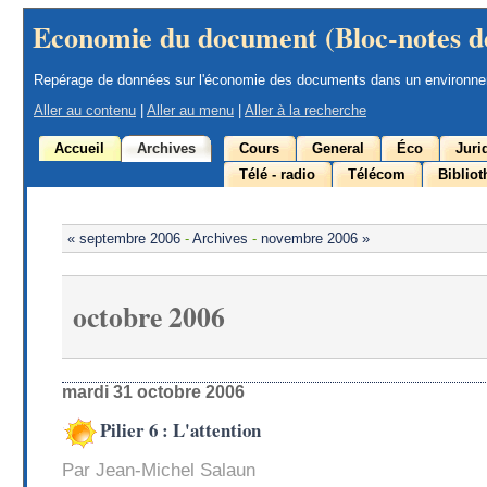
Economie du document (Bloc-notes d
Repérage de données sur l'économie des documents dans un environn
Aller au contenu
|
Aller au menu
|
Aller à la recherche
Accueil
Archives
Cours
General
Éco
Juri
Télé - radio
Télécom
Biblio
« septembre 2006
-
Archives
-
novembre 2006 »
octobre 2006
mardi 31 octobre 2006
Pilier 6 : L'attention
Par Jean-Michel Salaun