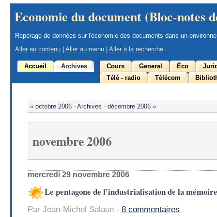
Economie du document (Bloc-notes d
Repérage de données sur l'économie des documents dans un environn
Aller au contenu
|
Aller au menu
|
Aller à la recherche
Accueil
Archives
Cours
General
Éco
Juri
Télé - radio
Télécom
Biblio
« octobre 2006
-
Archives
-
décembre 2006 »
novembre 2006
mercredi 29 novembre 2006
Le pentagone de l'industrialisation de la mémoir
Par Jean-Michel Salaun -
8 commentaires