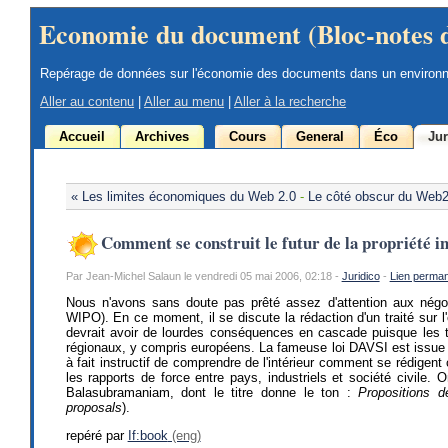
Economie du document (Bloc-notes 
Repérage de données sur l'économie des documents dans un environ
Aller au contenu
|
Aller au menu
|
Aller à la recherche
Accueil
Archives
Cours
General
Éco
Jur
« Les limites économiques du Web 2.0
-
Le côté obscur du Web2.
Comment se construit le futur de la propriété in
Par Jean-Michel Salaun le vendredi 05 mai 2006, 02:18 -
Juridico
-
Lien perma
Nous n'avons sans doute pas prêté assez d'attention aux négoci
WIPO). En ce moment, il se discute la rédaction d'un traité sur 
devrait avoir de lourdes conséquences en cascade puisque les t
régionaux, y compris européens. La fameuse loi DAVSI est issue d
à fait instructif de comprendre de l'intérieur comment se rédigent
les rapports de force entre pays, industriels et société civile. 
Balasubramaniam, dont le titre donne le ton :
Propositions 
proposals
).
repéré par
If:book