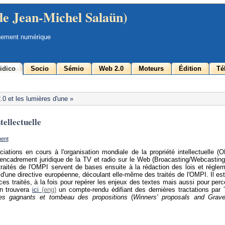
de Jean-Michel Salaün)
nement numérique
idico
Socio
Sémio
Web 2.0
Moteurs
Édition
Té
0 et les lumières d'une »
tellectuelle
nent
ations en cours à l'organisation mondiale de la propriété intellectuelle (
l'encadrement juridique de la TV et radio sur le Web (Broacasting/Webcasting
raités de l'OMPI servent de bases ensuite à la rédaction des lois et régle
'une directive européenne, découlant elle-même des traités de l'OMPI. Il est
 ces traités, à la fois pour repérer les enjeux des textes mais aussi pour perc
On trouvera
ici
un compte-rendu édifiant des dernières tractations par 
des gagnants et tombeau des propositions
(
Winners' proposals and Grav