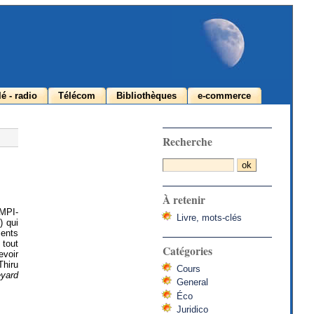
lé - radio
Télécom
Bibliothèques
e-commerce
Recherche
À retenir
OMPI-
Livre, mots-clés
) qui
ments
 tout
Catégories
evoir
Thiru
Cours
eyard
General
Éco
Juridico