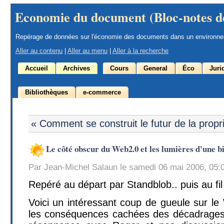
Economie du document (Bloc-notes d
Repérage de données sur l'économie des documents dans un environn
Aller au contenu
|
Aller au menu
|
Aller à la recherche
Accueil
Archives
Cours
General
Éco
Juri
Bibliothèques
e-commerce
« Comment se construit le futur de la propr
Le côté obscur du Web2.0 et les lumières d'une 
Par Jean-Michel Salaun le samedi 06 mai 2006, 05:
Repéré au départ par Standblob.. puis au fil 
Voici un intéressant coup de gueule sur le
les conséquences cachées des décadrages 