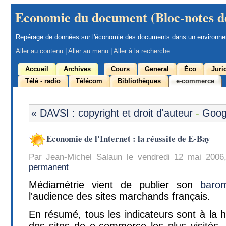
Economie du document (Bloc-notes d
Repérage de données sur l'économie des documents dans un environn
Aller au contenu
|
Aller au menu
|
Aller à la recherche
Accueil
Archives
Cours
General
Éco
Juri
Télé - radio
Télécom
Bibliothèques
e-commerce
« DAVSI : copyright et droit d'auteur
-
Goog
Economie de l'Internet : la réussite de E-Bay
Par Jean-Michel Salaun le vendredi 12 mai 2006
permanent
Médiamétrie vient de publier son
baro
l'audience des sites marchands français.
En résumé, tous les indicateurs sont à la 
des sites de e-commerce les plus visités,