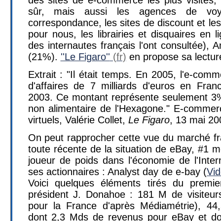
sûr, mais aussi les agences de voy
correspondance, les sites de discount et les
pour nous, les librairies et disquaires en
des internautes français l'ont consultée),
(21%).
''Le Figaro''
en propose sa lectur
Extrait : "Il était temps. En 2005, l'e-com
d'affaires de 7 milliards d'euros en Fran
2003. Ce montant représente seulement 3
non alimentaire de l'Hexagone." E-commerce
virtuels, Valérie Collet,
Le Figaro
, 13 mai 20
On peut rapprocher cette vue du marché fra
toute récente de la situation de eBay, #1 
joueur de poids dans l'économie de l'Inter
ses actionnaires : Analyst day de e-bay (
Vi
Voici quelques éléments tirés du premi
président J. Donahoe : 181 M de visiteu
pour la France d'après Médiamétrie), 44
dont 2,3 Mds de revenus pour eBay et dont