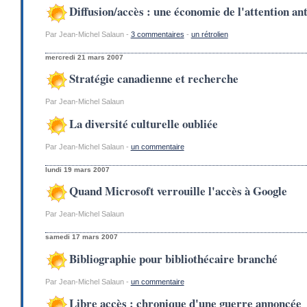
Diffusion/accès : une économie de l'attention an
Par Jean-Michel Salaun -
3 commentaires
-
un rétrolien
mercredi 21 mars 2007
Stratégie canadienne et recherche
Par Jean-Michel Salaun
La diversité culturelle oubliée
Par Jean-Michel Salaun -
un commentaire
lundi 19 mars 2007
Quand Microsoft verrouille l'accès à Google
Par Jean-Michel Salaun
samedi 17 mars 2007
Bibliographie pour bibliothécaire branché
Par Jean-Michel Salaun -
un commentaire
Libre accès : chronique d'une guerre annoncée