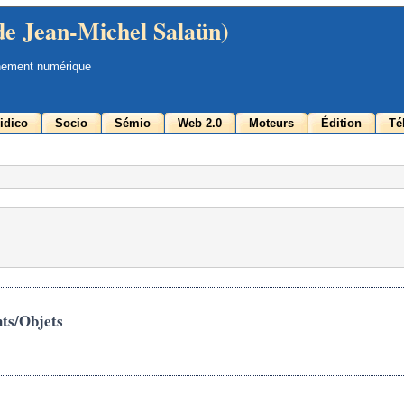
de Jean-Michel Salaün)
nement numérique
idico
Socio
Sémio
Web 2.0
Moteurs
Édition
Té
nts/Objets