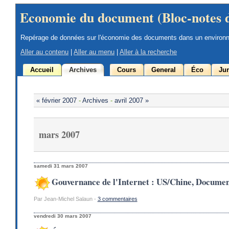
Economie du document (Bloc-notes 
Repérage de données sur l'économie des documents dans un environ
Aller au contenu
|
Aller au menu
|
Aller à la recherche
Accueil
Archives
Cours
General
Éco
Jur
« février 2007
-
Archives
-
avril 2007 »
mars 2007
samedi 31 mars 2007
Gouvernance de l'Internet : US/Chine, Docume
Par Jean-Michel Salaun -
3 commentaires
vendredi 30 mars 2007