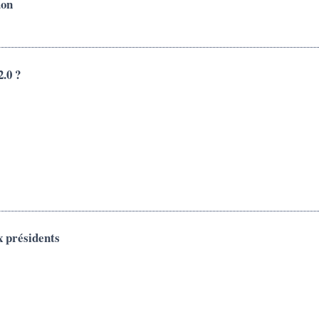
don
2.0 ?
x présidents