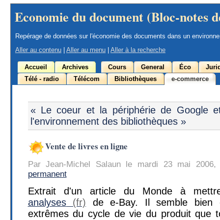
Economie du document (Bloc-notes d
Repérage de données sur l'économie des documents dans un environn
Aller au contenu
|
Aller au menu
|
Aller à la recherche
Accueil
Archives
Cours
General
Éco
Juri
Télé - radio
Télécom
Bibliothèques
e-commerce
« Le coeur et la périphérie de Google e
l'environnement des bibliothèques »
Vente de livres en ligne
Par Jean-Michel Salaun le mardi 23 mai 2006,
permanent
Extrait d'un article du Monde à mettr
analyses
de e-Bay. Il semble bien q
extrêmes du cycle de vie du produit que t