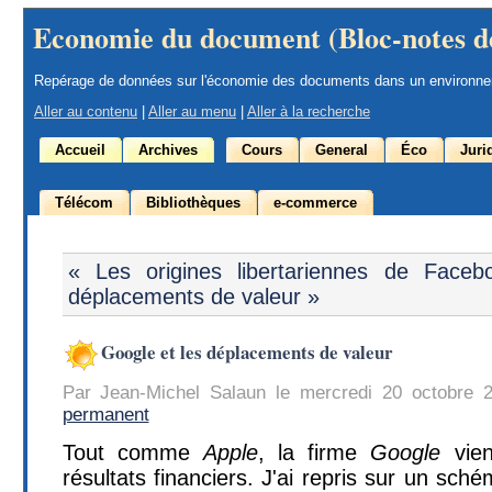
Economie du document (Bloc-notes d
Repérage de données sur l'économie des documents dans un environn
Aller au contenu
|
Aller au menu
|
Aller à la recherche
Accueil
Archives
Cours
General
Éco
Juri
Télécom
Bibliothèques
e-commerce
« Les origines libertariennes de Faceb
déplacements de valeur »
Google et les déplacements de valeur
Par Jean-Michel Salaun le mercredi 20 octobre 
permanent
Tout comme
Apple
, la firme
Google
vien
résultats financiers. J'ai repris sur un sché