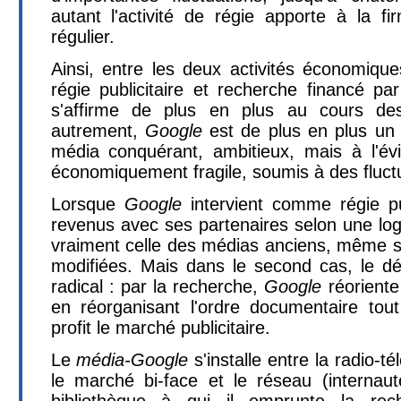
autant l'activité de régie apporte à la f
régulier.
Ainsi, entre les deux activités économiqu
régie publicitaire et recherche financé par
s'affirme de plus en plus au cours de
autrement,
Google
est de plus en plus un 
média conquérant, ambitieux, mais à l'é
économiquement fragile, soumis à des fluct
Lorsque
Google
intervient comme régie pub
revenus avec ses partenaires selon une log
vraiment celle des médias anciens, même si
modifiées. Mais dans le second cas, le d
radical : par la recherche,
Google
réoriente 
en réorganisant l'ordre documentaire tou
profit le marché publicitaire.
Le
média-Google
s'installe entre la radio-té
le marché bi-face et le réseau (internau
bibliothèque à qui il emprunte la rech