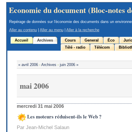
Economie du document (Bloc-notes d
Repérage de données sur l'économie des documents dans un environn
Aller au contenu
|
Aller au menu
|
Aller à la recherche
Accueil
Archives
Cours
General
Éco
Juri
Télé - radio
Télécom
Biblio
« avril 2006
-
Archives
-
juin 2006 »
mai 2006
mercredi 31 mai 2006
Les moteurs réduisent-ils le Web ?
Par Jean-Michel Salaun