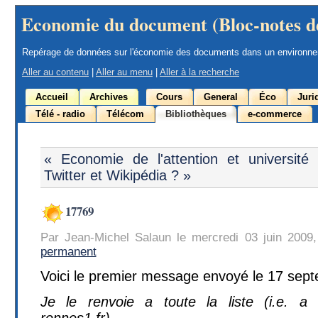
Economie du document (Bloc-notes d
Repérage de données sur l'économie des documents dans un environn
Aller au contenu
|
Aller au menu
|
Aller à la recherche
Accueil
Archives
Cours
General
Éco
Juri
Télé - radio
Télécom
Bibliothèques
e-commerce
« Economie de l'attention et université
Twitter et Wikipédia ? »
17769
Par Jean-Michel Salaun le mercredi 03 juin 2009
permanent
Voici le premier message envoyé le 17 septe
Je le renvoie a toute la liste (i.e. a l
rennes1.fr)