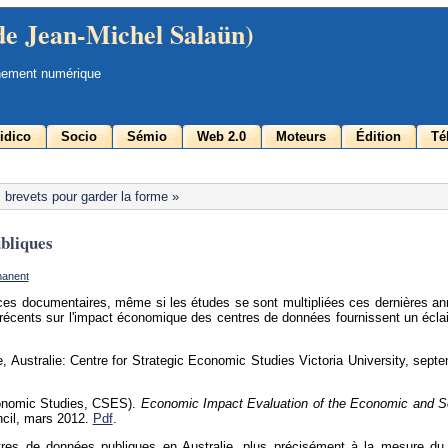
de Jean-Michel Salaün)
nement numérique
idico
Socio
Sémio
Web 2.0
Moteurs
Édition
Té
 brevets pour garder la forme »
bliques
manent
vices documentaires, même si les études se sont multipliées ces dernières a
 récents sur l'impact économique des centres de données fournissent un écla
, Australie: Centre for Strategic Economic Studies Victoria University, sept
conomic Studies, CSES).
Economic Impact Evaluation of the Economic and S
cil, mars 2012.
Pdf
.
tres de données publiques en Australie, plus précisément à la mesure du