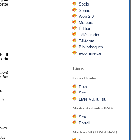
cette
Socio
Sémio
Web 2.0
Moteurs
Édition
Télé - radio
Télécom
Bibliothèques
e-commerce
l. Il
ts du
Liens
ntent
r les
Cours Ecodoc
Plan
ce
Site
Livre Vu, lu, su
 à
Master Archinfo (ENS)
Site
Portail
eurs
Maîtrise SI (EBSI-UdeM)
 des