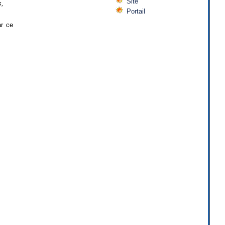
Site
s,
Portail
ar ce