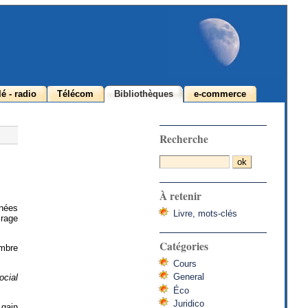
lé - radio
Télécom
Bibliothèques
e-commerce
Recherche
À retenir
nnées
Livre, mots-clés
irage
Catégories
embre
Cours
General
ocial
Éco
Juridico
 gain