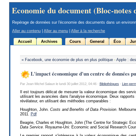
Economie du document (Bloc-notes 
Repérage de données sur l'économie des documents dans un environ
Aller au contenu
|
Aller au menu
|
Aller à la recherche
Accueil
Archives
Cours
General
Éco
Jur
« Facebook, une économie de plus en plus politique
-
Apple : des
L'impact économique d'un centre de données pu
Par Jean-Michel Salaun le lundi 30 juillet 2012, 04:46 -
Bibliothèques
-
Lien per
Il est toujours délicat de mesurer la valeur économique des ser
utilisant les avancées dans l'analyse économique. Deux rapports
révélateur, en utilisant des méthodes comparables :
Houghton, John.
Costs and Benefits of Data Provision
. Melbourne
2011.
Pdf
Beagrie, Charles et Houghton, John (The Centre for Strategic E
Data Service
. Royaume-Uni: Economic and Social Research Coun
Le premier rapport s'intéresse à la valeur économique des cen