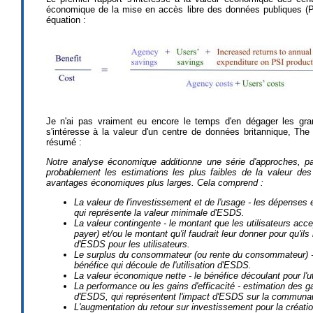
économique de la mise en accès libre des données publiques (Pu
équation :
Je n'ai pas vraiment eu encore le temps d'en dégager les grand
s'intéresse à la valeur d'un centre de données britannique, Th
résumé :
Notre analyse économique additionne une série d'approches, pa
probablement les estimations les plus faibles de la valeur des
avantages économiques plus larges. Cela comprend :
La valeur de l'investissement et de l'usage - les dépenses
qui représente la valeur minimale d'ESDS.
La valeur contingente - le montant que les utilisateurs ac
payer) et/ou le montant qu'il faudrait leur donner pour qu'i
d'ESDS pour les utilisateurs.
Le surplus du consommateur (ou rente du consommateur) - le 
bénéfice qui découle de l'utilisation d'ESDS.
La valeur économique nette - le bénéfice découlant pour l'u
La performance ou les gains d'efficacité - estimation des ga
d'ESDS, qui représentent l'impact d'ESDS sur la communaut
L'augmentation du retour sur investissement pour la créatio