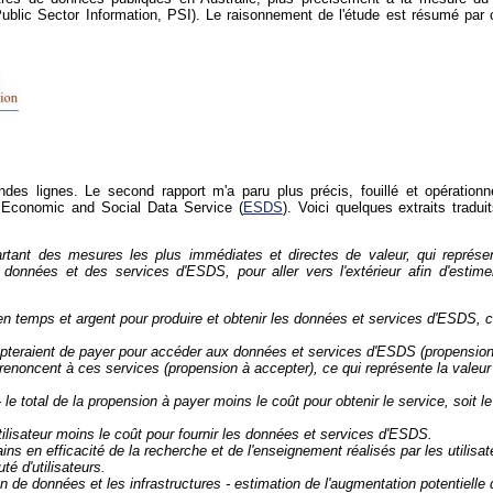
blic Sector Information, PSI). Le raisonnement de l'étude est résumé par 
es lignes. Le second rapport m'a paru plus précis, fouillé et opérationne
e Economic and Social Data Service (
ESDS
). Voici quelques extraits tradui
rtant des mesures les plus immédiates et directes de valeur, qui représe
 données et des services d'ESDS, pour aller vers l'extérieur afin d'estime
 en temps et argent pour produire et obtenir les données et services d'ESDS, 
cepteraient de payer pour accéder aux données et services d'ESDS (propension
ls renoncent à ces services (propension à accepter), ce qui représente la valeur
total de la propension à payer moins le coût pour obtenir le service, soit le
tilisateur moins le coût pour fournir les données et services d'ESDS.
ins en efficacité de la recherche et de l'enseignement réalisés par les utilisat
é d'utilisateurs.
n de données et les infrastructures - estimation de l'augmentation potentielle